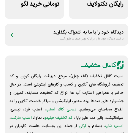
رایگان تکنولایف
تومانی خرید لگو
غیراول
سایت ورتکس گیم
دیدگاه خود را با ما به اشتراک بگذارید
با ثبت دیدگاه خود ما را در ارائه بهتر خدمات یاری کنید
سایت کانال تخفیف (آف چنل)، مرجع دریافت رایگان کوپن و کد
تخفیف فروشگاه های آنلاین و کسب و‌ کارهای اینترنتی است. در حال
حاضر با همراهی استارت آپ ها انواع کد تخفیف، مسابقه، کمپین و
جشنواره های صدها برند معتبر، اپلیکیشن و مراکز خدمات آنلاین را به
اطلاع مخاطبان می‌رسانیم.
دیجی کالا
،
اسنپ
، اسنپ فود، تپسی،
سینماتیکت، بانی مد، علی‌ بابا ،
کد تخفیف فیلیمو
، نماوا،
اسنپ مارکت
،
اسنپ شاپ
، باسلام و
ازکی
از جمله این وبسایت ‌هاست. کاربران در