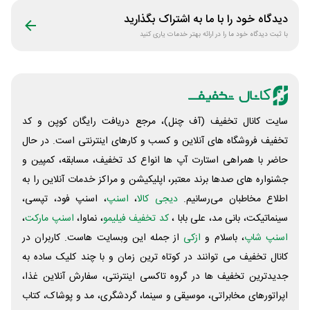
دیدگاه خود را با ما به اشتراک بگذارید
با ثبت دیدگاه خود ما را در ارائه بهتر خدمات یاری کنید
سایت کانال تخفیف (آف چنل)، مرجع دریافت رایگان کوپن و کد
تخفیف فروشگاه های آنلاین و کسب و‌ کارهای اینترنتی است. در حال
حاضر با همراهی استارت آپ ها انواع کد تخفیف، مسابقه، کمپین و
جشنواره های صدها برند معتبر، اپلیکیشن و مراکز خدمات آنلاین را به
اطلاع مخاطبان می‌رسانیم.
دیجی کالا
،
اسنپ
، اسنپ فود، تپسی،
سینماتیکت، بانی مد، علی‌ بابا ،
کد تخفیف فیلیمو
، نماوا،
اسنپ مارکت
،
اسنپ شاپ
، باسلام و
ازکی
از جمله این وبسایت ‌هاست. کاربران در
کانال تخفیف می توانند در کوتاه ترین زمان و با چند کلیک ساده به
جدیدترین تخفیف ها در گروه تاکسی اینترنتی، سفارش آنلاین غذا،
اپراتورهای مخابراتی، موسیقی و سینما، گردشگری، مد و پوشاک، کتاب