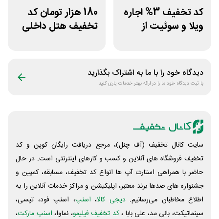
کد تخفیف 3% اجاره
180 هزار تومان کد
ویلا و سوئیت از
تخفیف هتل داخلی
سپنجا
اسنپ تریپ
دیدگاه خود را با ما به اشتراک بگذارید
با ثبت دیدگاه خود ما را در ارائه بهتر خدمات یاری کنید
سایت کانال تخفیف (آف چنل)، مرجع دریافت رایگان کوپن و کد
تخفیف فروشگاه های آنلاین و کسب و‌ کارهای اینترنتی است. در حال
حاضر با همراهی استارت آپ ها انواع کد تخفیف، مسابقه، کمپین و
جشنواره های صدها برند معتبر، اپلیکیشن و مراکز خدمات آنلاین را به
اطلاع مخاطبان می‌رسانیم.
دیجی کالا
،
اسنپ
، اسنپ فود، تپسی،
سینماتیکت، بانی مد، علی‌ بابا ،
کد تخفیف فیلیمو
، نماوا،
اسنپ مارکت
،