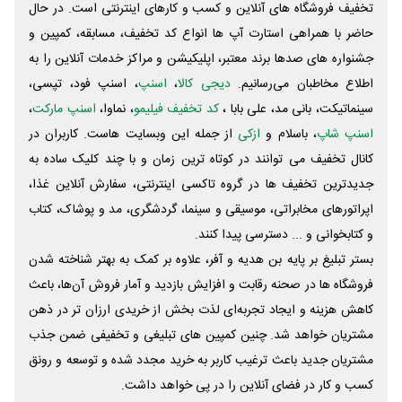
تخفیف فروشگاه های آنلاین و کسب و‌ کارهای اینترنتی است. در حال
حاضر با همراهی استارت آپ ها انواع کد تخفیف، مسابقه، کمپین و
جشنواره های صدها برند معتبر، اپلیکیشن و مراکز خدمات آنلاین را به
اطلاع مخاطبان می‌رسانیم.
دیجی کالا
،
اسنپ
، اسنپ فود، تپسی،
سینماتیکت، بانی مد، علی‌ بابا ،
کد تخفیف فیلیمو
، نماوا،
اسنپ مارکت
،
اسنپ شاپ
، باسلام و
ازکی
از جمله این وبسایت ‌هاست. کاربران در
کانال تخفیف می توانند در کوتاه ترین زمان و با چند کلیک ساده به
جدیدترین تخفیف ها در گروه تاکسی اینترنتی، سفارش آنلاین غذا،
اپراتورهای مخابراتی، موسیقی و سینما، گردشگری، مد و پوشاک، کتاب
و کتابخوانی و ... دسترسی پیدا کنند.
بستر تبلیغ بر پایه بن هدیه و آفر، علاوه بر کمک به بهتر شناخته شدن
فروشگاه ها در صحنه رقابت و افزایش بازدید و آمار فروش آن‌ها، باعث
کاهش هزینه و ایجاد تجربه‌ای لذت بخش از خریدی ارزان تر در ذهن
مشتریان خواهد شد. چنین کمپین های تبلیغی و تخفیفی ضمن جذب
مشتریان جدید باعث ترغیب کاربر به خرید مجدد شده و توسعه و رونق
کسب و کار در فضای آنلاین را در پی خواهد داشت.