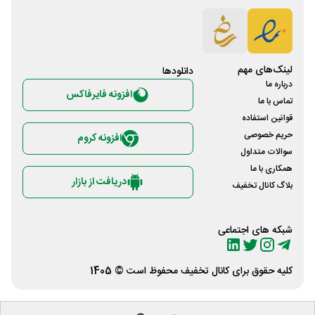
لینک‌های مهم
دانلود‌ها
درباره ما
افزونه فایرفاکس
تماس با ما
قوانین استفاده
حریم خصوصی
افزونه کروم
سوالات متداول
همکاری با ما
دریافت از بازار
بلاگ کانال تخفیف
شبکه های اجتماعی
کلیه حقوق برای
کانال تخفیف
محفوظ است © 1405