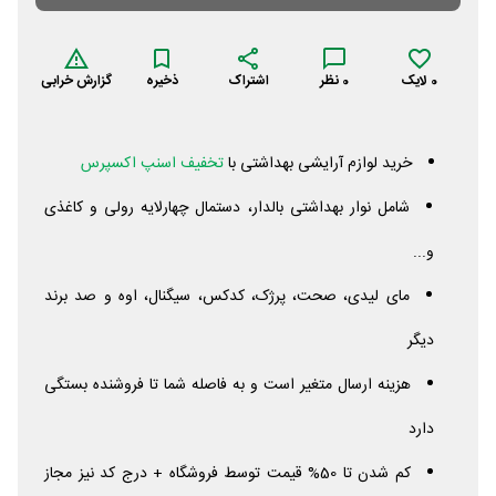
0
لایک
0
نظر
اشتراک
ذخیره
گزارش خرابی
خرید لوازم آرایشی بهداشتی با
تخفیف اسنپ اکسپرس
شامل نوار بهداشتی بالدار، دستمال چهارلایه رولی و کاغذی
و...
مای لیدی، صحت، پرژک، کدکس، سیگنال، اوه و صد برند
دیگر
هزینه ارسال متغیر است و به فاصله شما تا فروشنده بستگی
دارد
کم شدن تا 50% قیمت توسط فروشگاه + درج کد نیز مجاز