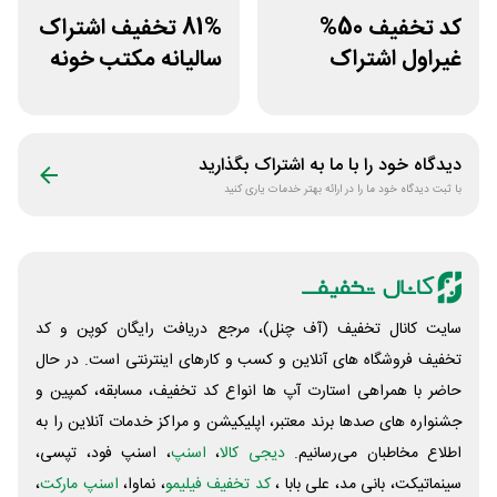
کد تخفیف 50%
81% تخفیف اشتراک
غیراول اشتراک
سالیانه مکتب خونه
برنامه فیلیمو مدرسه
دیدگاه خود را با ما به اشتراک بگذارید
با ثبت دیدگاه خود ما را در ارائه بهتر خدمات یاری کنید
سایت کانال تخفیف (آف چنل)، مرجع دریافت رایگان کوپن و کد
تخفیف فروشگاه های آنلاین و کسب و‌ کارهای اینترنتی است. در حال
حاضر با همراهی استارت آپ ها انواع کد تخفیف، مسابقه، کمپین و
جشنواره های صدها برند معتبر، اپلیکیشن و مراکز خدمات آنلاین را به
اطلاع مخاطبان می‌رسانیم.
دیجی کالا
،
اسنپ
، اسنپ فود، تپسی،
سینماتیکت، بانی مد، علی‌ بابا ،
کد تخفیف فیلیمو
، نماوا،
اسنپ مارکت
،