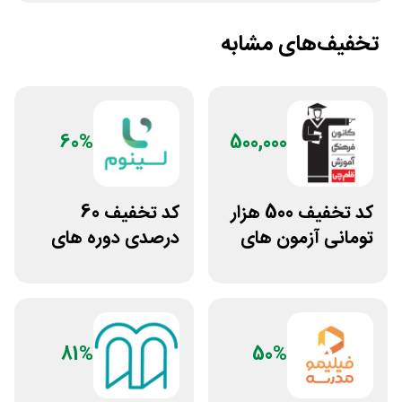
تخفیف‌های مشابه
60%
500,000
کد تخفیف 500 هزار
کد تخفیف 60
تومانی آزمون های
درصدی دوره های
قلم چی
علوم پزشکی لینوم
81%
50%