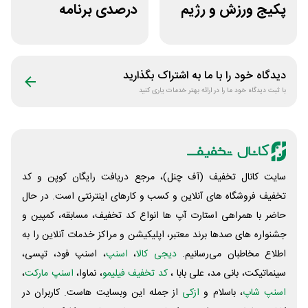
پکیج ورزش و رژیم
درصدی برنامه
غذایی انرجیم
تمرینی اختصاصی
ورزشکار
دیدگاه خود را با ما به اشتراک بگذارید
با ثبت دیدگاه خود ما را در ارائه بهتر خدمات یاری کنید
سایت کانال تخفیف (آف چنل)، مرجع دریافت رایگان کوپن و کد
تخفیف فروشگاه های آنلاین و کسب و‌ کارهای اینترنتی است. در حال
حاضر با همراهی استارت آپ ها انواع کد تخفیف، مسابقه، کمپین و
جشنواره های صدها برند معتبر، اپلیکیشن و مراکز خدمات آنلاین را به
اطلاع مخاطبان می‌رسانیم.
دیجی کالا
،
اسنپ
، اسنپ فود، تپسی،
سینماتیکت، بانی مد، علی‌ بابا ،
کد تخفیف فیلیمو
، نماوا،
اسنپ مارکت
،
اسنپ شاپ
، باسلام و
ازکی
از جمله این وبسایت ‌هاست. کاربران در