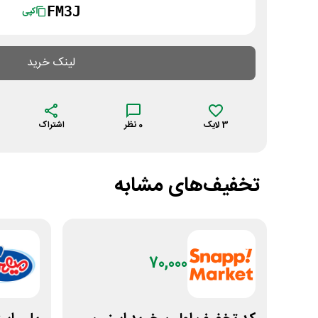
FM3J
کپی
لینک خرید
3
لایک
0
نظر
اشتراک
تخفیف‌های مشابه
70,000