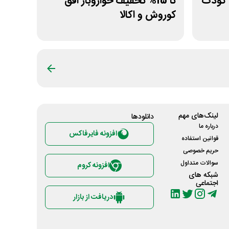
ت کودک
تا 15% تخفیف خواروبار افق
کوروش و اکالا
لینک‌های مهم
دانلود‌ها
درباره ما
افزونه فایرفاکس
قوانین استفاده
حریم خصوصی
سوالات متداول
افزونه کروم
شبکه های
اجتماعی
دریافت از بازار