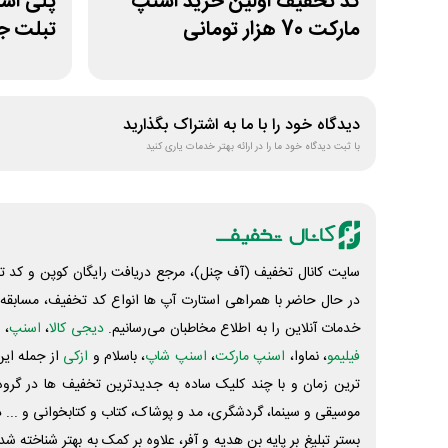
کد تخفیف اولین خرید اسنپ
مارکت 70 هزار تومانی
تبلت جو
دیدگاه خود را با ما به اشتراک بگذارید
با ثبت دیدگاه خود ما را در ارائه بهتر خدمات یاری کنید
سایت کانال تخفیف (آف چنل)، مرجع دریافت رایگان کوپن و کد تخ
در حال حاضر با همراهی استارت آپ ها انواع کد تخفیف، مسابقه، 
خدمات آنلاین را به اطلاع مخاطبان می‌رسانیم.
دیجی کالا
،
اسنپ
، 
فیلیمو
، نماوا،
اسنپ مارکت
،
اسنپ شاپ
، باسلام و
ازکی
از جمله این
ترین زمان و با چند کلیک ساده به جدیدترین تخفیف ها در گروه ت
موسیقی و سینما، گردشگری، مد و پوشاک، کتاب و کتابخوانی و ... 
بستر تبلیغ بر پایه بن هدیه و آفر، علاوه بر کمک به بهتر شناخته 