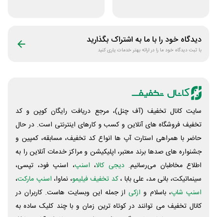
فروشگاه عطر حس
آرایشی بهداشتی
سلرینا
دیدگاه خود را با ما به اشتراک بگذارید
با ثبت دیدگاه خود ما را در ارائه بهتر خدمات یاری کنید
سایت کانال تخفیف (آف چنل)، مرجع دریافت رایگان کوپن و کد
تخفیف فروشگاه های آنلاین و کسب و‌ کارهای اینترنتی است. در حال
حاضر با همراهی استارت آپ ها انواع کد تخفیف، مسابقه، کمپین و
جشنواره های صدها برند معتبر، اپلیکیشن و مراکز خدمات آنلاین را به
اطلاع مخاطبان می‌رسانیم.
دیجی کالا
،
اسنپ
، اسنپ فود، تپسی،
سینماتیکت، بانی مد، علی‌ بابا ،
کد تخفیف فیلیمو
، نماوا،
اسنپ مارکت
،
اسنپ شاپ
، باسلام و
ازکی
از جمله این وبسایت ‌هاست. کاربران در
کانال تخفیف می توانند در کوتاه ترین زمان و با چند کلیک ساده به