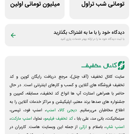
تومانی شب تراول
میلیون تومانی اولین
برای همه کاربران
رزرو هتل قاصدک 24
دیدگاه خود را با ما به اشتراک بگذارید
با ثبت دیدگاه خود ما را در ارائه بهتر خدمات یاری کنید
سایت کانال تخفیف (آف چنل)، مرجع دریافت رایگان کوپن و کد
تخفیف فروشگاه های آنلاین و کسب و‌ کارهای اینترنتی است. در حال
حاضر با همراهی استارت آپ ها انواع کد تخفیف، مسابقه، کمپین و
جشنواره های صدها برند معتبر، اپلیکیشن و مراکز خدمات آنلاین را به
اطلاع مخاطبان می‌رسانیم.
دیجی کالا
،
اسنپ
، اسنپ فود، تپسی،
سینماتیکت، بانی مد، علی‌ بابا ،
کد تخفیف فیلیمو
، نماوا،
اسنپ مارکت
،
اسنپ شاپ
، باسلام و
ازکی
از جمله این وبسایت ‌هاست. کاربران در