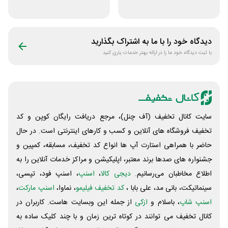
دانشگاهی انتشارات
آنلاین کتاب رسان
جنگل
دیدگاه خود را با ما به اشتراک بگذارید
با ثبت دیدگاه خود ما را در ارائه بهتر خدمات یاری کنید
سایت کانال تخفیف (آف چنل)، مرجع دریافت رایگان کوپن و کد
تخفیف فروشگاه های آنلاین و کسب و‌ کارهای اینترنتی است. در حال
حاضر با همراهی استارت آپ ها انواع کد تخفیف، مسابقه، کمپین و
جشنواره های صدها برند معتبر، اپلیکیشن و مراکز خدمات آنلاین را به
اطلاع مخاطبان می‌رسانیم.
دیجی کالا
،
اسنپ
، اسنپ فود، تپسی،
سینماتیکت، بانی مد، علی‌ بابا ،
کد تخفیف فیلیمو
، نماوا،
اسنپ مارکت
،
اسنپ شاپ
، باسلام و
ازکی
از جمله این وبسایت ‌هاست. کاربران در
کانال تخفیف می توانند در کوتاه ترین زمان و با چند کلیک ساده به