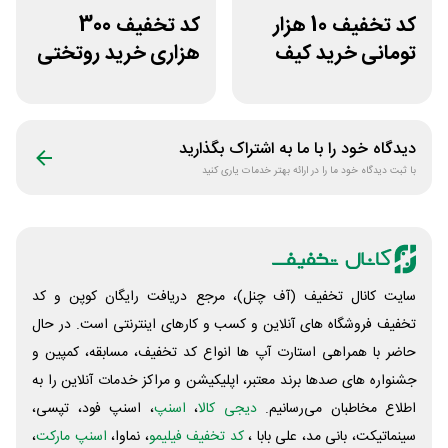
کد تخفیف 10 هزار
کد تخفیف 300
تومانی خرید کیف
هزاری خرید روتختی
دستی زنانه وکسون
و فرش چاپی حسن
نیا
دیدگاه خود را با ما به اشتراک بگذارید
با ثبت دیدگاه خود ما را در ارائه بهتر خدمات یاری کنید
سایت کانال تخفیف (آف چنل)، مرجع دریافت رایگان کوپن و کد
تخفیف فروشگاه های آنلاین و کسب و‌ کارهای اینترنتی است. در حال
حاضر با همراهی استارت آپ ها انواع کد تخفیف، مسابقه، کمپین و
جشنواره های صدها برند معتبر، اپلیکیشن و مراکز خدمات آنلاین را به
اطلاع مخاطبان می‌رسانیم.
دیجی کالا
،
اسنپ
، اسنپ فود، تپسی،
سینماتیکت، بانی مد، علی‌ بابا ،
کد تخفیف فیلیمو
، نماوا،
اسنپ مارکت
،