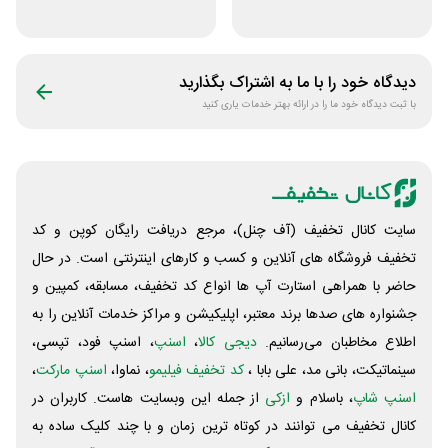
آرایشی بهداشتی
متنی با پزشک
سلرینا
رویینو
دیدگاه خود را با ما به اشتراک بگذارید
با ثبت دیدگاه خود ما را در ارائه بهتر خدمات یاری کنید
سایت کانال تخفیف (آف چنل)، مرجع دریافت رایگان کوپن و کد
تخفیف فروشگاه های آنلاین و کسب و‌ کارهای اینترنتی است. در حال
حاضر با همراهی استارت آپ ها انواع کد تخفیف، مسابقه، کمپین و
جشنواره های صدها برند معتبر، اپلیکیشن و مراکز خدمات آنلاین را به
اطلاع مخاطبان می‌رسانیم.
دیجی کالا
،
اسنپ
، اسنپ فود، تپسی،
سینماتیکت، بانی مد، علی‌ بابا ،
کد تخفیف فیلیمو
، نماوا،
اسنپ مارکت
،
اسنپ شاپ
، باسلام و
ازکی
از جمله این وبسایت ‌هاست. کاربران در
کانال تخفیف می توانند در کوتاه ترین زمان و با چند کلیک ساده به