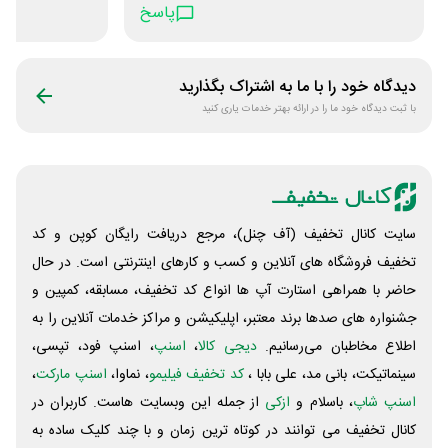
پاسخ
برای خرید بالای ۴۰۰ تومن کار میده
دیدگاه خود را با ما به اشتراک بگذارید
با ثبت دیدگاه خود ما را در ارائه بهتر خدمات یاری کنید
سایت کانال تخفیف (آف چنل)، مرجع دریافت رایگان کوپن و کد
تخفیف فروشگاه های آنلاین و کسب و‌ کارهای اینترنتی است. در حال
حاضر با همراهی استارت آپ ها انواع کد تخفیف، مسابقه، کمپین و
جشنواره های صدها برند معتبر، اپلیکیشن و مراکز خدمات آنلاین را به
اطلاع مخاطبان می‌رسانیم.
دیجی کالا
،
اسنپ
، اسنپ فود، تپسی،
سینماتیکت، بانی مد، علی‌ بابا ،
کد تخفیف فیلیمو
، نماوا،
اسنپ مارکت
،
اسنپ شاپ
، باسلام و
ازکی
از جمله این وبسایت ‌هاست. کاربران در
کانال تخفیف می توانند در کوتاه ترین زمان و با چند کلیک ساده به