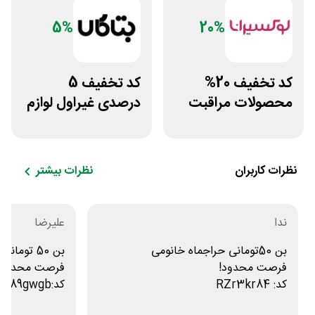
5%
20%
کد تخفیف 20%
کد تخفیف 5
محصولات مراقبت
درصدی غیراول لوازم
پوست لوکسیرانا
آرایشی بهداشتی
بتاکالا
نظرات کاربران
نظرات بیشتر
ندا
علیرضا
بن 50تومانی حراجماه خانومی
بن 50 تومانی حراجماه خانومی
فرصت محدود!
فرصت محدود!
کد: RZr3kr84
کد:RZ89gwgb
khnu.me/bb2