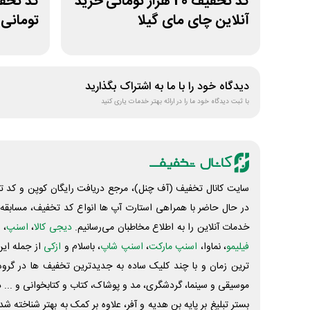
کد تخفیف 20 هزار تومانی خرید
آنلاین چای مای گیلا
تومانی
ژانومه
دیدگاه خود را با ما به اشتراک بگذارید
با ثبت دیدگاه خود ما را در ارائه بهتر خدمات یاری کنید
سایت کانال تخفیف (آف چنل)، مرجع دریافت رایگان کوپن و کد تخ
در حال حاضر با همراهی استارت آپ ها انواع کد تخفیف، مسابقه، 
خدمات آنلاین را به اطلاع مخاطبان می‌رسانیم.
دیجی کالا
،
اسنپ
، 
فیلیمو
، نماوا،
اسنپ مارکت
،
اسنپ شاپ
، باسلام و
ازکی
از جمله این
ترین زمان و با چند کلیک ساده به جدیدترین تخفیف ها در گروه ت
موسیقی و سینما، گردشگری، مد و پوشاک، کتاب و کتابخوانی و ... 
بستر تبلیغ بر پایه بن هدیه و آفر، علاوه بر کمک به بهتر شناخته 