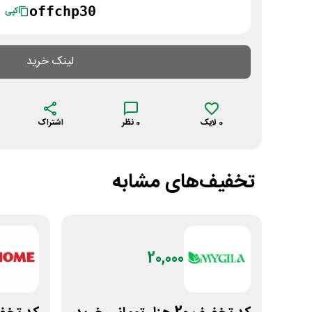
offchp30
کپی
لینک خرید
0
لایک
0
نظر
اشتراک
تخفیف‌های مشابه
20,000