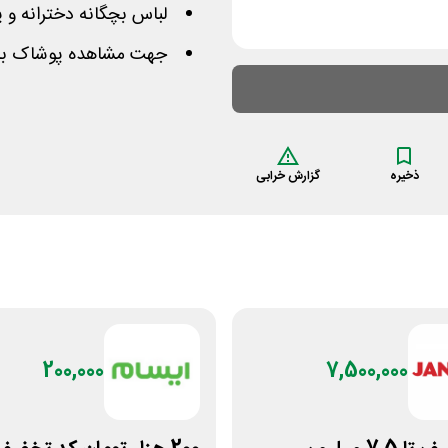
لباس بچگانه دخترانه و پ
جهت مشاهده پوشاک باین
ذخیره
گزارش خرابی
200,000
7,500,000