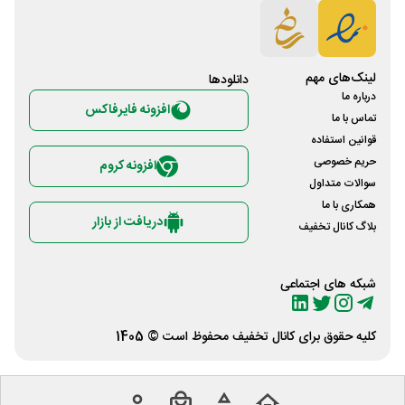
لینک‌های مهم
دانلود‌ها
درباره ما
افزونه فایرفاکس
تماس با ما
قوانین استفاده
حریم خصوصی
افزونه کروم
سوالات متداول
همکاری با ما
دریافت از بازار
بلاگ کانال تخفیف
شبکه های اجتماعی
کلیه حقوق برای
کانال تخفیف
محفوظ است © 1405