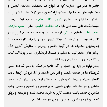
حاضر با همراهی استارت آپ ها انواع کد تخفیف، مسابقه، کمپین و
جشنواره های صدها برند معتبر، اپلیکیشن و مراکز خدمات آنلاین را به
اطلاع مخاطبان می‌رسانیم.
دیجی کالا
،
اسنپ
، اسنپ فود، تپسی،
سینماتیکت، بانی مد، علی‌ بابا ،
کد تخفیف فیلیمو
، نماوا،
اسنپ مارکت
،
اسنپ شاپ
، باسلام و
ازکی
از جمله این وبسایت ‌هاست. کاربران در
کانال تخفیف می توانند در کوتاه ترین زمان و با چند کلیک ساده به
جدیدترین تخفیف ها در گروه تاکسی اینترنتی، سفارش آنلاین غذا،
اپراتورهای مخابراتی، موسیقی و سینما، گردشگری، مد و پوشاک، کتاب
و کتابخوانی و ... دسترسی پیدا کنند.
بستر تبلیغ بر پایه بن هدیه و آفر، علاوه بر کمک به بهتر شناخته شدن
فروشگاه ها در صحنه رقابت و افزایش بازدید و آمار فروش آن‌ها، باعث
کاهش هزینه و ایجاد تجربه‌ای لذت بخش از خریدی ارزان تر در ذهن
مشتریان خواهد شد. چنین کمپین های تبلیغی و تخفیفی ضمن جذب
مشتریان جدید باعث ترغیب کاربر به خرید مجدد شده و توسعه و رونق
کسب و کار در فضای آنلاین را در پی خواهد داشت.