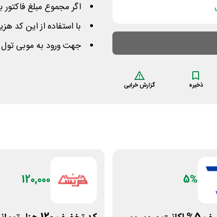
اگر مجموع مبلغ فاکتور بیشتر از 400 هزا
با استفاده از این کد هز
جهت ورود به موبی تول 
ذخیره
گزارش خرابی
120,000
5%