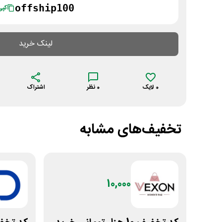
offship100
کپی
لینک خرید
0
لایک
0
نظر
اشتراک
تخفیف‌های مشابه
10,000