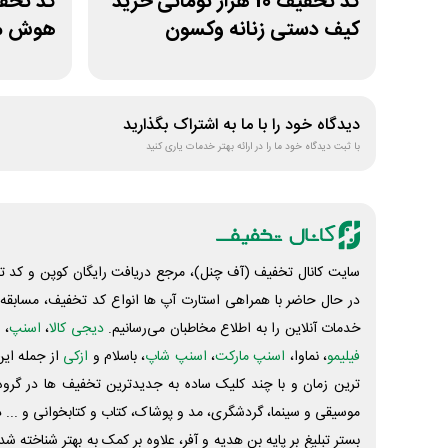
کد تخفیف 10 هزار تومانی خرید
کیف دستی زنانه وکسون
هوش مص
دیدگاه خود را با ما به اشتراک بگذارید
با ثبت دیدگاه خود ما را در ارائه بهتر خدمات یاری کنید
سایت کانال تخفیف (آف چنل)، مرجع دریافت رایگان کوپن و کد تخ
در حال حاضر با همراهی استارت آپ ها انواع کد تخفیف، مسابقه، 
خدمات آنلاین را به اطلاع مخاطبان می‌رسانیم.
دیجی کالا
،
اسنپ
، 
فیلیمو
، نماوا،
اسنپ مارکت
،
اسنپ شاپ
، باسلام و
ازکی
از جمله این
ترین زمان و با چند کلیک ساده به جدیدترین تخفیف ها در گروه ت
موسیقی و سینما، گردشگری، مد و پوشاک، کتاب و کتابخوانی و ... 
بستر تبلیغ بر پایه بن هدیه و آفر، علاوه بر کمک به بهتر شناخته 