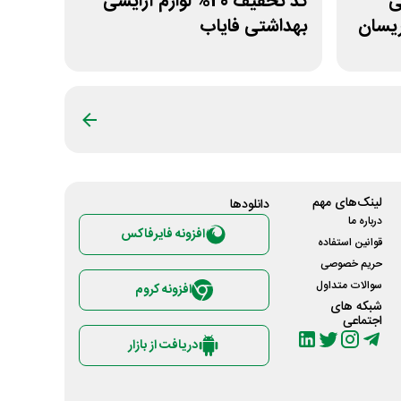
انی
کد تخفیف 20% لوازم آرایشی
ریسان
بهداشتی فایاب
لینک‌های مهم
دانلود‌ها
درباره ما
افزونه فایرفاکس
قوانین استفاده
حریم خصوصی
سوالات متداول
افزونه کروم
شبکه های
اجتماعی
دریافت از بازار