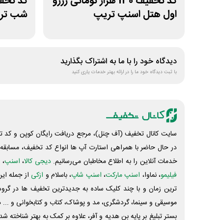
کد تخفیف 130 هزار تومانی رزرو
اول هتل اسنپ تریپ
شب تراو
دیدگاه خود را با ما به اشتراک بگذارید
با ثبت دیدگاه خود ما را در ارائه بهتر خدمات یاری کنید
سایت کانال تخفیف (آف چنل)، مرجع دریافت رایگان کوپن و کد تخ
در حال حاضر با همراهی استارت آپ ها انواع کد تخفیف، مسابقه، 
خدمات آنلاین را به اطلاع مخاطبان می‌رسانیم.
دیجی کالا
،
اسنپ
، 
فیلیمو
، نماوا،
اسنپ مارکت
،
اسنپ شاپ
، باسلام و
ازکی
از جمله این
ترین زمان و با چند کلیک ساده به جدیدترین تخفیف ها در گروه ت
موسیقی و سینما، گردشگری، مد و پوشاک، کتاب و کتابخوانی و ... 
بستر تبلیغ بر پایه بن هدیه و آفر، علاوه بر کمک به بهتر شناخته 