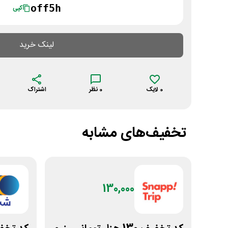
off5h
کپی
لینک خرید
0
لایک
0
نظر
اشتراک
تخفیف‌های مشابه
130,000