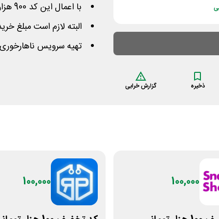
با اعمال این کد 900 هزار تومان از مبلغ سفارش کم میشود
ی
البته لازم است مبلغ خریدتان بیشتر از 
تهیه سرویس ناهارخوری 
ذخیره
گزارش خرابی
100,000
100,000