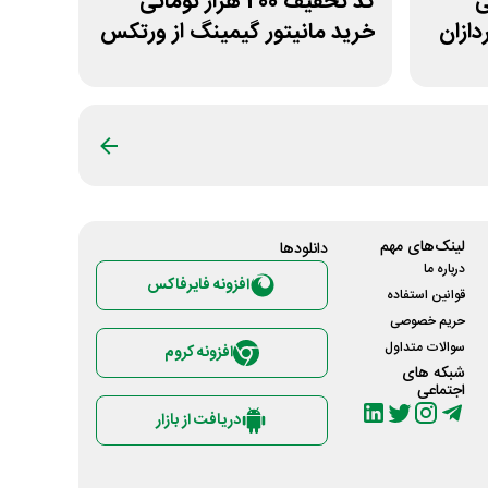
نی
کد تخفیف 200 هزار تومانی
دازان
خرید مانیتور گیمینگ از ورتکس
گیم
لینک‌های مهم
دانلود‌ها
درباره ما
افزونه فایرفاکس
قوانین استفاده
حریم خصوصی
سوالات متداول
افزونه کروم
شبکه های
اجتماعی
دریافت از بازار