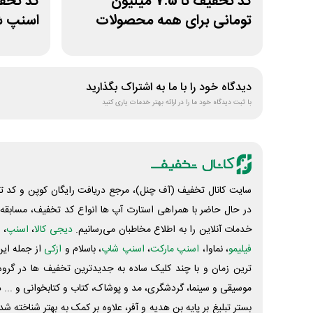
کد تخفیف تا 7.5 میلیون
تومانی برای همه محصولات
اسنپ ش
ژانومه
قدیمی
دیدگاه خود را با ما به اشتراک بگذارید
با ثبت دیدگاه خود ما را در ارائه بهتر خدمات یاری کنید
سایت کانال تخفیف (آف چنل)، مرجع دریافت رایگان کوپن و کد تخ
در حال حاضر با همراهی استارت آپ ها انواع کد تخفیف، مسابقه، 
خدمات آنلاین را به اطلاع مخاطبان می‌رسانیم.
دیجی کالا
،
اسنپ
، 
فیلیمو
، نماوا،
اسنپ مارکت
،
اسنپ شاپ
، باسلام و
ازکی
از جمله این
ترین زمان و با چند کلیک ساده به جدیدترین تخفیف ها در گروه ت
موسیقی و سینما، گردشگری، مد و پوشاک، کتاب و کتابخوانی و ... 
بستر تبلیغ بر پایه بن هدیه و آفر، علاوه بر کمک به بهتر شناخته 