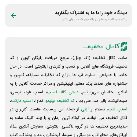
دیدگاه خود را با ما به اشتراک بگذارید
با ثبت دیدگاه خود ما را در ارائه بهتر خدمات یاری کنید
سایت کانال تخفیف (آف چنل)، مرجع دریافت رایگان کوپن و کد
تخفیف فروشگاه های آنلاین و کسب و‌ کارهای اینترنتی است. در حال
حاضر با همراهی استارت آپ ها انواع کد تخفیف، مسابقه، کمپین و
جشنواره های صدها برند معتبر، اپلیکیشن و مراکز خدمات آنلاین را به
اطلاع مخاطبان می‌رسانیم.
دیجی کالا
،
اسنپ
، اسنپ فود، تپسی،
سینماتیکت، بانی مد، علی‌ بابا ،
کد تخفیف فیلیمو
، نماوا،
اسنپ مارکت
،
اسنپ شاپ
، باسلام و
ازکی
از جمله این وبسایت ‌هاست. کاربران در
کانال تخفیف می توانند در کوتاه ترین زمان و با چند کلیک ساده به
جدیدترین تخفیف ها در گروه تاکسی اینترنتی، سفارش آنلاین غذا،
اپراتورهای مخابراتی، موسیقی و سینما، گردشگری، مد و پوشاک، کتاب