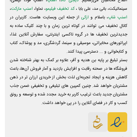
اطلاع مخاطبان می‌رسانیم.
دیجی کالا
،
اسنپ
، اسنپ فود، تپسی،
سینماتیکت، بانی مد، علی‌ بابا ،
کد تخفیف فیلیمو
، نماوا،
اسنپ مارکت
،
اسنپ شاپ
، باسلام و
ازکی
از جمله این وبسایت ‌هاست. کاربران در
کانال تخفیف می توانند در کوتاه ترین زمان و با چند کلیک ساده به
جدیدترین تخفیف ها در گروه تاکسی اینترنتی، سفارش آنلاین غذا،
اپراتورهای مخابراتی، موسیقی و سینما، گردشگری، مد و پوشاک، کتاب
و کتابخوانی و ... دسترسی پیدا کنند.
بستر تبلیغ بر پایه بن هدیه و آفر، علاوه بر کمک به بهتر شناخته شدن
فروشگاه ها در صحنه رقابت و افزایش بازدید و آمار فروش آن‌ها، باعث
کاهش هزینه و ایجاد تجربه‌ای لذت بخش از خریدی ارزان تر در ذهن
مشتریان خواهد شد. چنین کمپین های تبلیغی و تخفیفی ضمن جذب
مشتریان جدید باعث ترغیب کاربر به خرید مجدد شده و توسعه و رونق
کسب و کار در فضای آنلاین را در پی خواهد داشت.