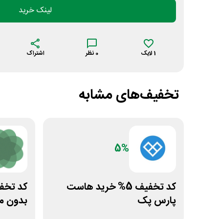
لینک خرید
1
لایک
0
نظر
اشتراک
تخفیف‌های مشابه
5%
کد تخفیف 5% خرید هاست
پارس پک
بدون م
بروکلی