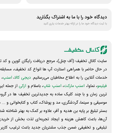
دیدگاه خود را با ما به اشتراک بگذارید
با ثبت دیدگاه خود ما را در ارائه بهتر خدمات یاری کنید
سایت کانال تخفیف (آف چنل)، مرجع دریافت رایگان کوپن و کد تخ
در حال حاضر با همراهی استارت آپ ها انواع کد تخفیف، مسابقه، 
خدمات آنلاین را به اطلاع مخاطبان می‌رسانیم.
دیجی کالا
،
اسنپ
، 
فیلیمو
، نماوا،
اسنپ مارکت
،
اسنپ شاپ
، باسلام و
ازکی
از جمله این
ترین زمان و با چند کلیک ساده به جدیدترین تخفیف ها در گروه ت
موسیقی و سینما، گردشگری، مد و پوشاک، کتاب و کتابخوانی و ... 
بستر تبلیغ بر پایه بن هدیه و آفر، علاوه بر کمک به بهتر شناخته 
آن‌ها، باعث کاهش هزینه و ایجاد تجربه‌ای لذت بخش از خرید
تبلیغی و تخفیفی ضمن جذب مشتریان جدید باعث ترغیب کاربر 