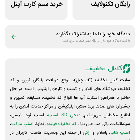
رایگان تکنولایف
خرید سیم کارت آپتل
غیراول
از سایت اکسوری
دیدگاه خود را با ما به اشتراک بگذارید
با ثبت دیدگاه خود ما را در ارائه بهتر خدمات یاری کنید
سایت کانال تخفیف (آف چنل)، مرجع دریافت رایگان کوپن و کد
تخفیف فروشگاه های آنلاین و کسب و‌ کارهای اینترنتی است. در حال
حاضر با همراهی استارت آپ ها انواع کد تخفیف، مسابقه، کمپین و
جشنواره های صدها برند معتبر، اپلیکیشن و مراکز خدمات آنلاین را به
اطلاع مخاطبان می‌رسانیم.
دیجی کالا
،
اسنپ
، اسنپ فود، تپسی،
سینماتیکت، بانی مد، علی‌ بابا ،
کد تخفیف فیلیمو
، نماوا،
اسنپ مارکت
،
اسنپ شاپ
، باسلام و
ازکی
از جمله این وبسایت ‌هاست. کاربران در