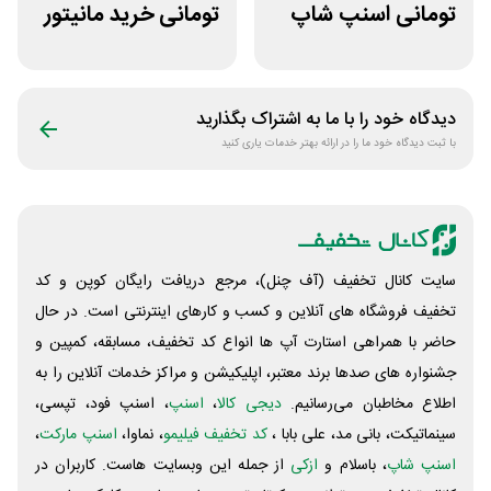
تومانی اسنپ شاپ
تومانی خرید مانیتور
برای مشتریان
استوک ریزپردازان
قدیمی
دیدگاه خود را با ما به اشتراک بگذارید
با ثبت دیدگاه خود ما را در ارائه بهتر خدمات یاری کنید
سایت کانال تخفیف (آف چنل)، مرجع دریافت رایگان کوپن و کد
تخفیف فروشگاه های آنلاین و کسب و‌ کارهای اینترنتی است. در حال
حاضر با همراهی استارت آپ ها انواع کد تخفیف، مسابقه، کمپین و
جشنواره های صدها برند معتبر، اپلیکیشن و مراکز خدمات آنلاین را به
اطلاع مخاطبان می‌رسانیم.
دیجی کالا
،
اسنپ
، اسنپ فود، تپسی،
سینماتیکت، بانی مد، علی‌ بابا ،
کد تخفیف فیلیمو
، نماوا،
اسنپ مارکت
،
اسنپ شاپ
، باسلام و
ازکی
از جمله این وبسایت ‌هاست. کاربران در