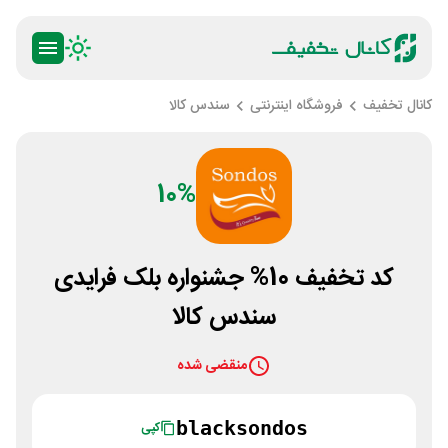
کانال تخفیف
فروشگاه اینترنتی
سندس کالا
10%
کد تخفیف 10% جشنواره بلک فرایدی
سندس کالا
منقضی شده
blacksondos
کپی