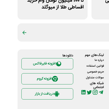
انی
تا 100 میلیون تومان وام خرید
اقساطی طلا از میوگلد
لینک‌های مهم
دانلود‌ها
درباره ما
افزونه فایرفاکس
قوانین استفاده
حریم خصوصی
سوالات متداول
افزونه کروم
شبکه های
اجتماعی
دریافت از بازار