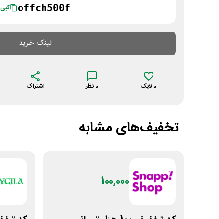
offch500f
کپی
لینک خرید
0
لایک
0
نظر
اشتراک
تخفیف‌های مشابه
100,000