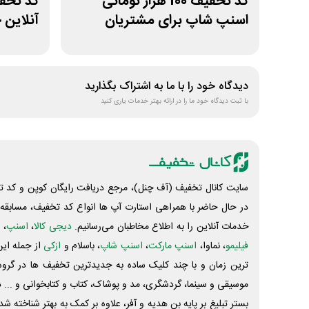
کد تخفیف 100 هزار تومانی
اسنپ شاپ برای مشتریان
آنلاین 
قدیمی
دیدگاه خود را با ما به اشتراک بگذارید
با ثبت دیدگاه خود ما را در ارائه بهتر خدمات یاری کنید
سایت کانال تخفیف (آف چنل)، مرجع دریافت رایگان کوپن و کد تخ
در حال حاضر با همراهی استارت آپ ها انواع کد تخفیف، مسابقه، 
خدمات آنلاین را به اطلاع مخاطبان می‌رسانیم.
دیجی کالا
،
اسنپ
، 
فیلیمو
، نماوا،
اسنپ مارکت
،
اسنپ شاپ
، باسلام و
ازکی
از جمله این
ترین زمان و با چند کلیک ساده به جدیدترین تخفیف ها در گروه ت
موسیقی و سینما، گردشگری، مد و پوشاک، کتاب و کتابخوانی و ... 
بستر تبلیغ بر پایه بن هدیه و آفر، علاوه بر کمک به بهتر شناخته 