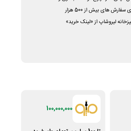
پزخانه لیروشاپ از «لینک خرید»
100,000,000