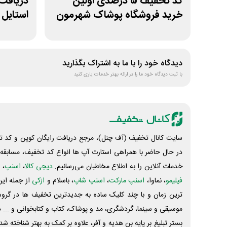
کد تخفیف 5 درصدی اولین
دریافت
خرید فروشگاه پوشاک شهرمون
استایل 
دیدگاه خود را با ما به اشتراک بگذارید
با ثبت دیدگاه خود ما را در ارائه بهتر خدمات یاری کنید
سایت کانال تخفیف (آف چنل)، مرجع دریافت رایگان کوپن و کد تخ
در حال حاضر با همراهی استارت آپ ها انواع کد تخفیف، مسابقه، 
خدمات آنلاین را به اطلاع مخاطبان می‌رسانیم.
دیجی کالا
،
اسنپ
، 
فیلیمو
، نماوا،
اسنپ مارکت
،
اسنپ شاپ
، باسلام و
ازکی
از جمله این
ترین زمان و با چند کلیک ساده به جدیدترین تخفیف ها در گروه ت
موسیقی و سینما، گردشگری، مد و پوشاک، کتاب و کتابخوانی و ... 
بستر تبلیغ بر پایه بن هدیه و آفر، علاوه بر کمک به بهتر شناخته 