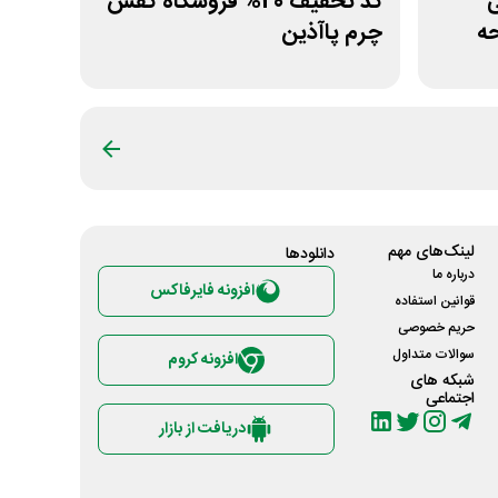
نی
کد تخفیف 20% فروشگاه کفش
حه
چرم پاآذین
لینک‌های مهم
دانلود‌ها
درباره ما
افزونه فایرفاکس
قوانین استفاده
حریم خصوصی
سوالات متداول
افزونه کروم
شبکه های
اجتماعی
دریافت از بازار