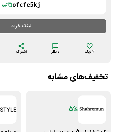
ofcfe5kj
کپی
لینک خرید
2
لایک
0
نظر
اشتراک
تخفیف‌های مشابه
5%