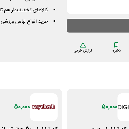
کالاهای تخفیف‌دار هم تا 35% نامحدود از نرخشان کاسته ش
خرید انواع لباس ورزشی ا
ذخیره
گزارش خرابی
50,000
50,000