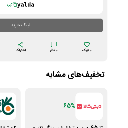
yalda
کپی
لینک خرید
0
لایک
0
نظر
اشتراک
تخفیف‌های مشابه
65%