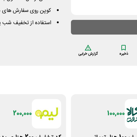
کوپن روی سفارش های با مبلغ بالای 0
استفاده از تخفیف شب یل
ذخیره
گزارش خرابی
200,000
100,000