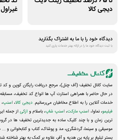
تا 65 درصد تخفیف رینگ لایت
دیجی کالا
غیراول 
دیدگاه خود را با ما به اشتراک بگذارید
با ثبت دیدگاه خود ما را در ارائه بهتر خدمات یاری کنید
سایت کانال تخفیف (آف چنل)، مرجع دریافت رایگان کوپن و کد تخ
در حال حاضر با همراهی استارت آپ ها انواع کد تخفیف، مسابقه، 
خدمات آنلاین را به اطلاع مخاطبان می‌رسانیم.
دیجی کالا
،
اسنپ
، 
فیلیمو
، نماوا،
اسنپ مارکت
،
اسنپ شاپ
، باسلام و
ازکی
از جمله این
ترین زمان و با چند کلیک ساده به جدیدترین تخفیف ها در گروه ت
موسیقی و سینما، گردشگری، مد و پوشاک، کتاب و کتابخوانی و ... 
بستر تبلیغ بر پایه بن هدیه و آفر، علاوه بر کمک به بهتر شناخته 