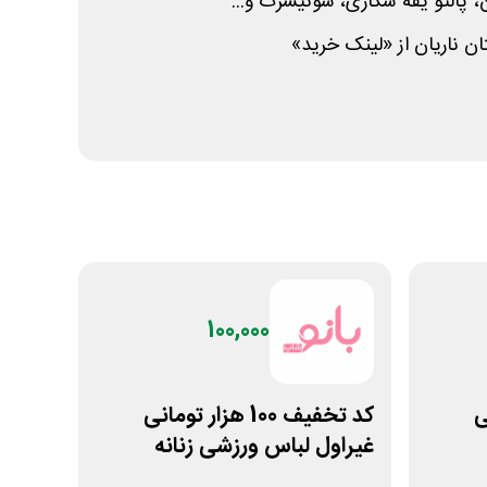
 پالتو یقه شکاری، سوئیشرت و...
ن ناریان از «لینک خرید»
100,000
نی
کد تخفیف 100 هزار تومانی
غیراول لباس ورزشی زنانه
بانوشاپ