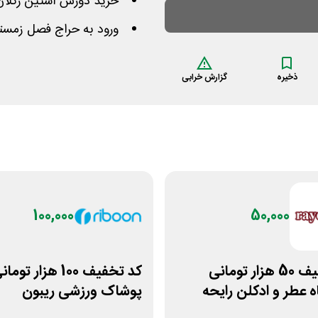
خرید دورس آستین رگلان،
ورود به حراج فصل زمستا
ذخیره
گزارش خرابی
100,000
50,000
کد تخفیف 50 هزار تومانی
کد تخفیف 100 هزار توما
 عطر و ادکلن رایحه
پوشاک ورزشی ریبون