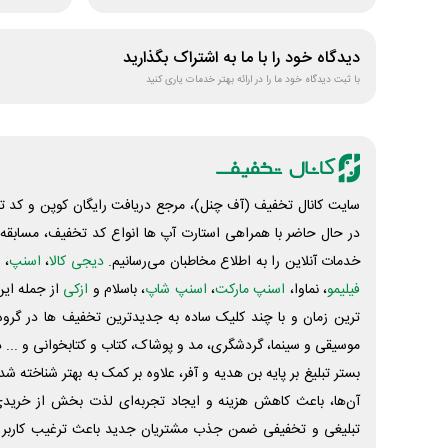
دیدگاه خود را با ما به اشتراک بگذارید
با ثبت دیدگاه خود ما را در ارائه بهتر خدمات یاری کنید
سایت کانال تخفیف (آف چنل)، مرجع دریافت رایگان کوپن و کد تخ
در حال حاضر با همراهی استارت آپ ها انواع کد تخفیف، مسابقه، 
خدمات آنلاین را به اطلاع مخاطبان می‌رسانیم.
دیجی کالا
،
اسنپ
، 
فیلیمو
، نماوا،
اسنپ مارکت
،
اسنپ شاپ
، باسلام و
ازکی
از جمله این
ترین زمان و با چند کلیک ساده به جدیدترین تخفیف ها در گروه ت
موسیقی و سینما، گردشگری، مد و پوشاک، کتاب و کتابخوانی و ... 
بستر تبلیغ بر پایه بن هدیه و آفر، علاوه بر کمک به بهتر شناخته 
آن‌ها، باعث کاهش هزینه و ایجاد تجربه‌ای لذت بخش از خرید
تبلیغی و تخفیفی ضمن جذب مشتریان جدید باعث ترغیب کاربر 