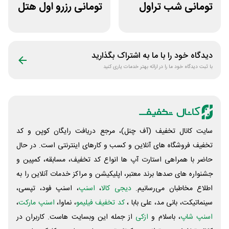
تومانی شب تراول
تومانی رزرو اول هتل
برای همه کاربران
اسنپ تریپ
دیدگاه خود را با ما به اشتراک بگذارید
با ثبت دیدگاه خود ما را در ارائه بهتر خدمات یاری کنید
سایت کانال تخفیف (آف چنل)، مرجع دریافت رایگان کوپن و کد
تخفیف فروشگاه های آنلاین و کسب و‌ کارهای اینترنتی است. در حال
حاضر با همراهی استارت آپ ها انواع کد تخفیف، مسابقه، کمپین و
جشنواره های صدها برند معتبر، اپلیکیشن و مراکز خدمات آنلاین را به
اطلاع مخاطبان می‌رسانیم.
دیجی کالا
،
اسنپ
، اسنپ فود، تپسی،
سینماتیکت، بانی مد، علی‌ بابا ،
کد تخفیف فیلیمو
، نماوا،
اسنپ مارکت
،
اسنپ شاپ
، باسلام و
ازکی
از جمله این وبسایت ‌هاست. کاربران در