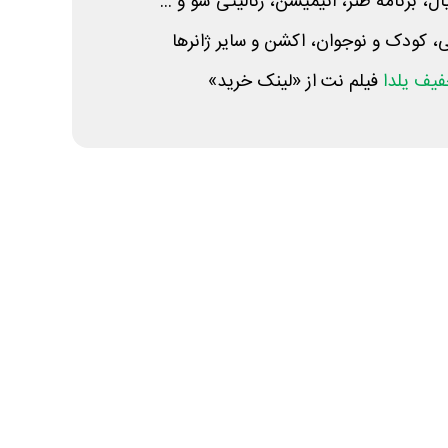
ل، برنامه طنز، انیمیشن، رئالیتی شو و ...
ی، کودک و نوجوان، اکشن و سایر ژانرها
یف یلدا
فیلم نت از «لینک خرید»