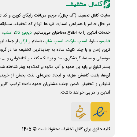
سایت کانال تخفیف (آف چنل)، مرجع دریافت رایگان کوپن و کد تخ
در حال حاضر با همراهی استارت آپ ها انواع کد تخفیف، مسابقه، 
خدمات آنلاین را به اطلاع مخاطبان می‌رسانیم.
دیجی کالا
،
اسنپ
، 
فیلیمو
، نماوا،
اسنپ مارکت
،
اسنپ شاپ
، باسلام و
ازکی
از جمله این
ترین زمان و با چند کلیک ساده به جدیدترین تخفیف ها در گروه ت
موسیقی و سینما، گردشگری، مد و پوشاک، کتاب و کتابخوانی و ... 
بستر تبلیغ بر پایه بن هدیه و آفر، علاوه بر کمک به بهتر شناخته 
آن‌ها، باعث کاهش هزینه و ایجاد تجربه‌ای لذت بخش از خرید
تبلیغی و تخفیفی ضمن جذب مشتریان جدید باعث ترغیب کاربر 
آنلاین را در پی خواهد داشت.
کلیه حقوق برای
کانال تخفیف
محفوظ است © 1405