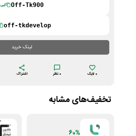
Off-Tk900
کپی
off-tkdevelop
لینک خرید
0
لایک
0
نظر
اشتراک
تخفیف‌های مشابه
60%