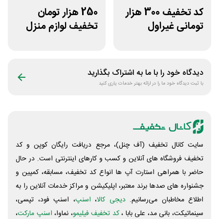
کد تخفیف 300 هزار
250 هزار تومان
تومانی غیراول
تخفیف لوازم منزل
فروشگاه ایرانتک 24
در فروشگاه خانه شما
دیدگاه خود را با ما به اشتراک بگذارید
با ثبت دیدگاه خود ما را در ارائه بهتر خدمات یاری کنید
سایت کانال تخفیف (آف چنل)، مرجع دریافت رایگان کوپن و کد
تخفیف فروشگاه های آنلاین و کسب و‌ کارهای اینترنتی است. در حال
حاضر با همراهی استارت آپ ها انواع کد تخفیف، مسابقه، کمپین و
جشنواره های صدها برند معتبر، اپلیکیشن و مراکز خدمات آنلاین را به
اطلاع مخاطبان می‌رسانیم.
دیجی کالا
،
اسنپ
، اسنپ فود، تپسی،
سینماتیکت، بانی مد، علی‌ بابا ،
کد تخفیف فیلیمو
، نماوا،
اسنپ مارکت
،