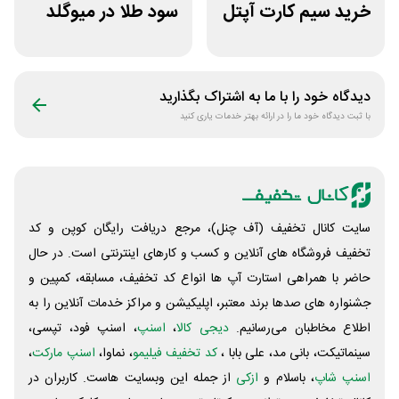
خرید سیم کارت آپتل
سود طلا در میوگلد
از سایت اکسوری
دیدگاه خود را با ما به اشتراک بگذارید
با ثبت دیدگاه خود ما را در ارائه بهتر خدمات یاری کنید
سایت کانال تخفیف (آف چنل)، مرجع دریافت رایگان کوپن و کد
تخفیف فروشگاه های آنلاین و کسب و‌ کارهای اینترنتی است. در حال
حاضر با همراهی استارت آپ ها انواع کد تخفیف، مسابقه، کمپین و
جشنواره های صدها برند معتبر، اپلیکیشن و مراکز خدمات آنلاین را به
اطلاع مخاطبان می‌رسانیم.
دیجی کالا
،
اسنپ
، اسنپ فود، تپسی،
سینماتیکت، بانی مد، علی‌ بابا ،
کد تخفیف فیلیمو
، نماوا،
اسنپ مارکت
،
اسنپ شاپ
، باسلام و
ازکی
از جمله این وبسایت ‌هاست. کاربران در