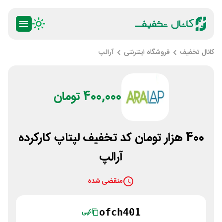
کانال تخفیف
فروشگاه اینترنتی
آرالپ
400,000 تومان
400 هزار تومان کد تخفیف لپتاپ کارکرده
آرالپ
منقضی شده
ofch401
کپی