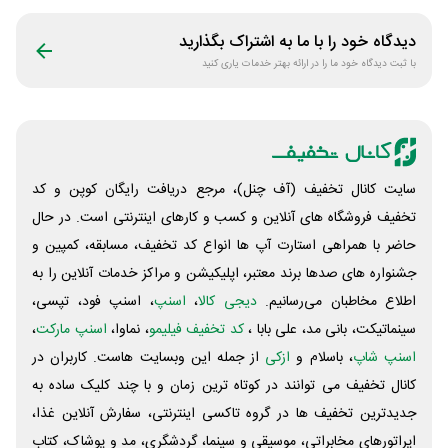
دیدگاه خود را با ما به اشتراک بگذارید
با ثبت دیدگاه خود ما را در ارائه بهتر خدمات یاری کنید
سایت کانال تخفیف (آف چنل)، مرجع دریافت رایگان کوپن و کد
تخفیف فروشگاه های آنلاین و کسب و‌ کارهای اینترنتی است. در حال
حاضر با همراهی استارت آپ ها انواع کد تخفیف، مسابقه، کمپین و
جشنواره های صدها برند معتبر، اپلیکیشن و مراکز خدمات آنلاین را به
اطلاع مخاطبان می‌رسانیم.
دیجی کالا
،
اسنپ
، اسنپ فود، تپسی،
سینماتیکت، بانی مد، علی‌ بابا ،
کد تخفیف فیلیمو
، نماوا،
اسنپ مارکت
،
اسنپ شاپ
، باسلام و
ازکی
از جمله این وبسایت ‌هاست. کاربران در
کانال تخفیف می توانند در کوتاه ترین زمان و با چند کلیک ساده به
جدیدترین تخفیف ها در گروه تاکسی اینترنتی، سفارش آنلاین غذا،
اپراتورهای مخابراتی، موسیقی و سینما، گردشگری، مد و پوشاک، کتاب