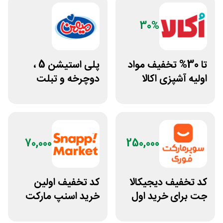
30%
تا 30% تخفیف مواد
پلی استیشن 5 ،
اولیه آشپزی اکالا
دوچرخه و تبلت
جوایز بازی دنیای
میرکس
70,000
250,000
کد تخفیف دیجیکالا
کد تخفیف اولین
جت برای خرید اول
خرید اسنپ مارکت
مشتری جدید
70 هزار تومانی