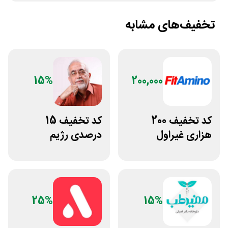
تخفیف‌های مشابه
15%
200,000
کد تخفیف 200
کد تخفیف 15
هزاری غیراول
درصدی رژیم
فروشگاه فیتامینو
کتوژنیک دکتر
کرمانی
25%
15%