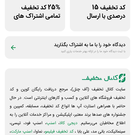
کد تخفیف 15
25% کد تخفیف
درصدی با ارسال
تمامی اشتراک های
رایگان مفیدطب
برنامه ورزشی اپتیت
دیدگاه خود را با ما به اشتراک بگذارید
با ثبت دیدگاه خود ما را در ارائه بهتر خدمات یاری کنید
سایت کانال تخفیف (آف چنل)، مرجع دریافت رایگان کوپن و کد
تخفیف فروشگاه های آنلاین و کسب و‌ کارهای اینترنتی است. در حال
حاضر با همراهی استارت آپ ها انواع کد تخفیف، مسابقه، کمپین و
جشنواره های صدها برند معتبر، اپلیکیشن و مراکز خدمات آنلاین را به
اطلاع مخاطبان می‌رسانیم.
دیجی کالا
،
اسنپ
، اسنپ فود، تپسی،
سینماتیکت، بانی مد، علی‌ بابا ،
کد تخفیف فیلیمو
، نماوا،
اسنپ مارکت
،