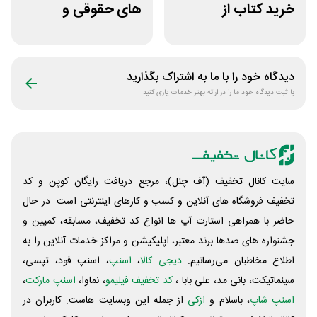
خرید کتاب از
های حقوقی و
اپلیکیشن طاقچه
دانشگاهی انتشارات
جنگل
دیدگاه خود را با ما به اشتراک بگذارید
با ثبت دیدگاه خود ما را در ارائه بهتر خدمات یاری کنید
سایت کانال تخفیف (آف چنل)، مرجع دریافت رایگان کوپن و کد
تخفیف فروشگاه های آنلاین و کسب و‌ کارهای اینترنتی است. در حال
حاضر با همراهی استارت آپ ها انواع کد تخفیف، مسابقه، کمپین و
جشنواره های صدها برند معتبر، اپلیکیشن و مراکز خدمات آنلاین را به
اطلاع مخاطبان می‌رسانیم.
دیجی کالا
،
اسنپ
، اسنپ فود، تپسی،
سینماتیکت، بانی مد، علی‌ بابا ،
کد تخفیف فیلیمو
، نماوا،
اسنپ مارکت
،
اسنپ شاپ
، باسلام و
ازکی
از جمله این وبسایت ‌هاست. کاربران در