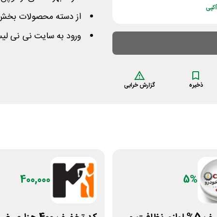
کپی
از دسته محصولات بخش 
ورود به سایت نی نی لی
ذخیره
گزارش خرابی
400,000
5%