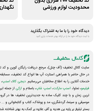
کد تخفیف 200 هزاری بدون
محدودیت لوازم ورزشی
نگهدار
لیموشاپ
دیدگاه خود را با ما به اشتراک بگذارید
با ثبت دیدگاه خود ما را در ارائه بهتر خدمات یاری کنید
سایت کانال تخفیف (آف چنل)، مرجع دریافت رایگان کوپن و کد تخ
در حال حاضر با همراهی استارت آپ ها انواع کد تخفیف، مسابقه، 
خدمات آنلاین را به اطلاع مخاطبان می‌رسانیم.
دیجی کالا
،
اسنپ
، 
فیلیمو
، نماوا،
اسنپ مارکت
،
اسنپ شاپ
، باسلام و
ازکی
از جمله این
ترین زمان و با چند کلیک ساده به جدیدترین تخفیف ها در گروه ت
موسیقی و سینما، گردشگری، مد و پوشاک، کتاب و کتابخوانی و ... 
بستر تبلیغ بر پایه بن هدیه و آفر، علاوه بر کمک به بهتر شناخته 