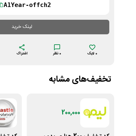
A1Year-offch2
لینک خرید
0
لایک
0
نظر
اشتراک
تخفیف‌های مشابه
200,000