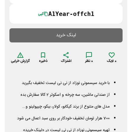
A1Year-offch1
کپی
لینک خرید
0
لایک
0
نظر
اشتراک
ذخیره
گزارش خرابی
با خرید سیسمونی نوزاد از نی نی لیست تخفیف بگیرید
از صندلی ماشین، سه چرخه و اسکوتر 2 کالا سفارش بده
مدل های متنوع از برند کیکابو، کولار، ببکو، چیپولینو و...
700 هزار تومان تخفیف خودکار بر روی سبد اعمال می شود
تهیه سیسمونی نوزاد از نی نی لیست در «لینک خرید»