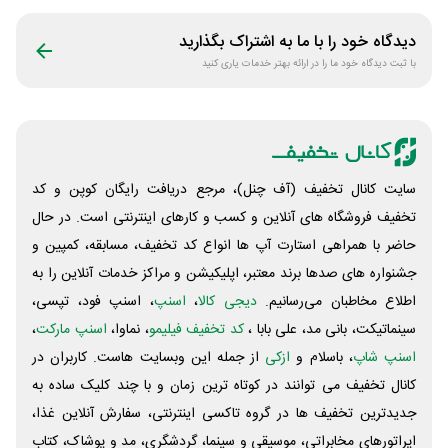
ورزشکار
دیدگاه خود را با ما به اشتراک بگذارید
با ثبت دیدگاه خود ما را در ارائه بهتر خدمات یاری کنید
سایت کانال تخفیف (آف چنل)، مرجع دریافت رایگان کوپن و کد
تخفیف فروشگاه های آنلاین و کسب و‌ کارهای اینترنتی است. در حال
حاضر با همراهی استارت آپ ها انواع کد تخفیف، مسابقه، کمپین و
جشنواره های صدها برند معتبر، اپلیکیشن و مراکز خدمات آنلاین را به
اطلاع مخاطبان می‌رسانیم.
دیجی کالا
،
اسنپ
، اسنپ فود، تپسی،
سینماتیکت، بانی مد، علی‌ بابا ،
کد تخفیف فیلیمو
، نماوا،
اسنپ مارکت
،
اسنپ شاپ
، باسلام و
ازکی
از جمله این وبسایت ‌هاست. کاربران در
کانال تخفیف می توانند در کوتاه ترین زمان و با چند کلیک ساده به
جدیدترین تخفیف ها در گروه تاکسی اینترنتی، سفارش آنلاین غذا،
اپراتورهای مخابراتی، موسیقی و سینما، گردشگری، مد و پوشاک، کتاب