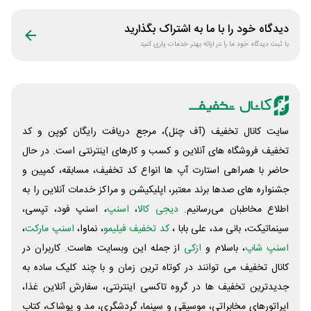
دیدگاه خود را با ما به اشتراک بگذارید
با ثبت دیدگاه خود ما را در ارائه بهتر خدمات یاری کنید
سایت کانال تخفیف (آف چنل)، مرجع دریافت رایگان کوپن و کد
تخفیف فروشگاه های آنلاین و کسب و‌ کارهای اینترنتی است. در حال
حاضر با همراهی استارت آپ ها انواع کد تخفیف، مسابقه، کمپین و
جشنواره های صدها برند معتبر، اپلیکیشن و مراکز خدمات آنلاین را به
اطلاع مخاطبان می‌رسانیم.
دیجی کالا
،
اسنپ
، اسنپ فود، تپسی،
سینماتیکت، بانی مد، علی‌ بابا ،
کد تخفیف فیلیمو
، نماوا،
اسنپ مارکت
،
اسنپ شاپ
، باسلام و
ازکی
از جمله این وبسایت ‌هاست. کاربران در
کانال تخفیف می توانند در کوتاه ترین زمان و با چند کلیک ساده به
جدیدترین تخفیف ها در گروه تاکسی اینترنتی، سفارش آنلاین غذا،
اپراتورهای مخابراتی، موسیقی و سینما، گردشگری، مد و پوشاک، کتاب