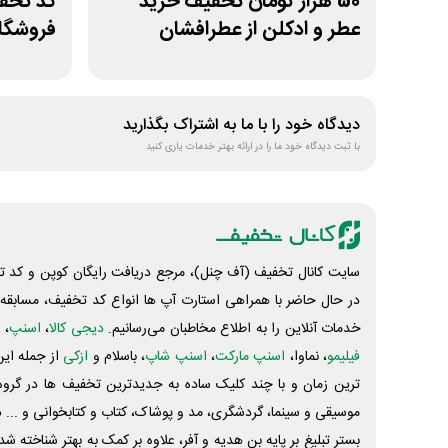
50 هزار تومان تخفیف خرید
کد تخفی
عطر و ادکلن از عطرافشان
فروشگاه
بتاکالا
دیدگاه خود را با ما به اشتراک بگذارید
با ثبت دیدگاه خود ما را در ارائه بهتر خدمات یاری کنید
سایت کانال تخفیف (آف چنل)، مرجع دریافت رایگان کوپن و کد تخ
در حال حاضر با همراهی استارت آپ ها انواع کد تخفیف، مسابقه، 
خدمات آنلاین را به اطلاع مخاطبان می‌رسانیم.
دیجی کالا
،
اسنپ
، 
فیلیمو
، نماوا،
اسنپ مارکت
،
اسنپ شاپ
، باسلام و
ازکی
از جمله این
ترین زمان و با چند کلیک ساده به جدیدترین تخفیف ها در گروه ت
موسیقی و سینما، گردشگری، مد و پوشاک، کتاب و کتابخوانی و ... 
بستر تبلیغ بر پایه بن هدیه و آفر، علاوه بر کمک به بهتر شناخته 