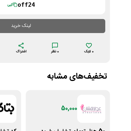
off24
کپی
لینک خرید
0
لایک
0
نظر
اشتراک
تخفیف‌های مشابه
50,000