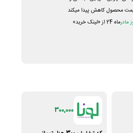
 مادر
ماه 24 از «لینک خرید»
300,000