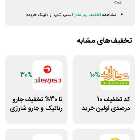
است
مشاهده
تخفیف روز مادر
اسنپ شاپ از «لینک خرید»
تخفیف‌های مشابه
30%
10%
کد تخفیف 10
تا 30% تخفیف جارو
درصدی اولین خرید
رباتیک و جارو شارژی
عطارلند
دی جی لند