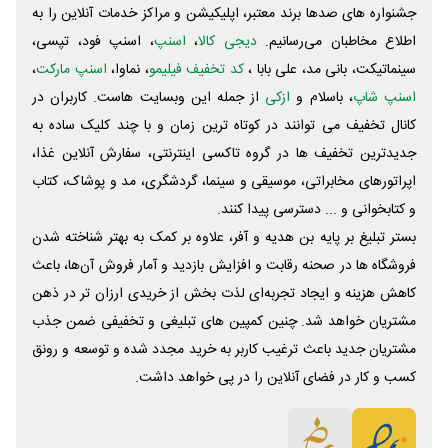
جشنواره های صدها برند معتبر، اپلیکیشن و مراکز خدمات آنلاین را به
اطلاع مخاطبان می‌رسانیم.
دیجی کالا
،
اسنپ
، اسنپ فود، تپسی،
سینماتیکت، بانی مد، علی‌ بابا ،
کد تخفیف فیلیمو
، نماوا،
اسنپ مارکت
،
اسنپ شاپ
، باسلام و
ازکی
از جمله این وبسایت ‌هاست. کاربران در
کانال تخفیف می توانند در کوتاه ترین زمان و با چند کلیک ساده به
جدیدترین تخفیف ها در گروه تاکسی اینترنتی، سفارش آنلاین غذا،
اپراتورهای مخابراتی، موسیقی و سینما، گردشگری، مد و پوشاک، کتاب
و کتابخوانی و ... دسترسی پیدا کنند.
بستر تبلیغ بر پایه بن هدیه و آفر، علاوه بر کمک به بهتر شناخته شدن
فروشگاه ها در صحنه رقابت و افزایش بازدید و آمار فروش آن‌ها، باعث
کاهش هزینه و ایجاد تجربه‌ای لذت بخش از خریدی ارزان تر در ذهن
مشتریان خواهد شد. چنین کمپین های تبلیغی و تخفیفی ضمن جذب
مشتریان جدید باعث ترغیب کاربر به خرید مجدد شده و توسعه و رونق
کسب و کار در فضای آنلاین را در پی خواهد داشت.