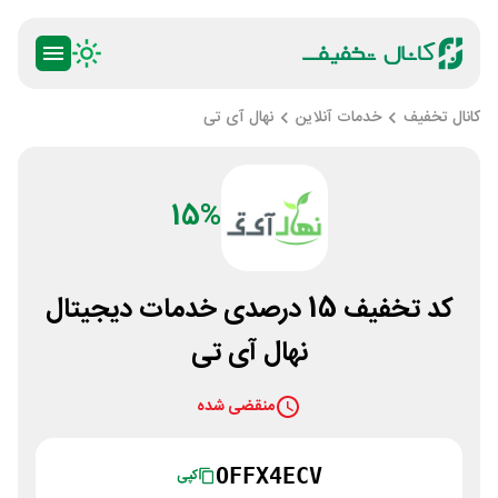
کانال تخفیف
خدمات آنلاین
نهال آی تی
15%
کد تخفیف 15 درصدی خدمات دیجیتال
نهال آی تی
منقضی شده
OFFX4ECV
کپی