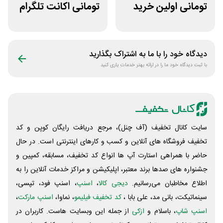
تومانی اولین خرید
تومانی اکانت تلگرام
پویان آی تی
پریمیوم نامکس
دیدگاه خود را با ما به اشتراک بگذارید
با ثبت دیدگاه خود ما را در ارائه بهتر خدمات یاری کنید
سایت کانال تخفیف (آف چنل)، مرجع دریافت رایگان کوپن و کد
تخفیف فروشگاه های آنلاین و کسب و‌ کارهای اینترنتی است. در حال
حاضر با همراهی استارت آپ ها انواع کد تخفیف، مسابقه، کمپین و
جشنواره های صدها برند معتبر، اپلیکیشن و مراکز خدمات آنلاین را به
اطلاع مخاطبان می‌رسانیم.
دیجی کالا
،
اسنپ
، اسنپ فود، تپسی،
سینماتیکت، بانی مد، علی‌ بابا ،
کد تخفیف فیلیمو
، نماوا،
اسنپ مارکت
،
اسنپ شاپ
، باسلام و
ازکی
از جمله این وبسایت ‌هاست. کاربران در