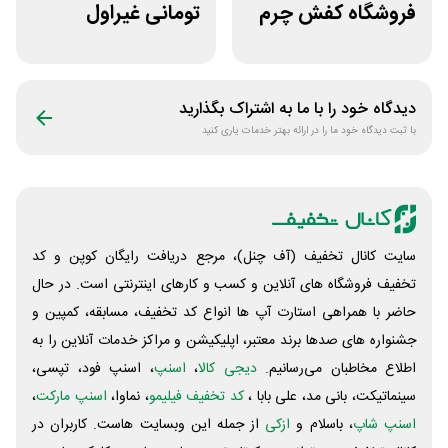
فروشگاه کفش چرم
تومانی غیراول
پاآذین
فروشگاه آنلاین
پادمیرا
دیدگاه خود را با ما به اشتراک بگذارید
با ثبت دیدگاه خود ما را در ارائه بهتر خدمات یاری کنید
سایت کانال تخفیف (آف چنل)، مرجع دریافت رایگان کوپن و کد
تخفیف فروشگاه های آنلاین و کسب و‌ کارهای اینترنتی است. در حال
حاضر با همراهی استارت آپ ها انواع کد تخفیف، مسابقه، کمپین و
جشنواره های صدها برند معتبر، اپلیکیشن و مراکز خدمات آنلاین را به
اطلاع مخاطبان می‌رسانیم.
دیجی کالا
،
اسنپ
، اسنپ فود، تپسی،
سینماتیکت، بانی مد، علی‌ بابا ،
کد تخفیف فیلیمو
، نماوا،
اسنپ مارکت
،
اسنپ شاپ
، باسلام و
ازکی
از جمله این وبسایت ‌هاست. کاربران در