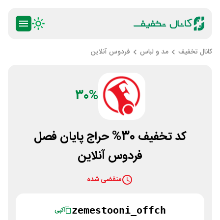
کانال تخفیف
مد و لباس
فردوس آنلاین
30%
کد تخفیف 30% حراج پایان فصل
فردوس آنلاین
منقضی شده
zemestooni_offch
کپی