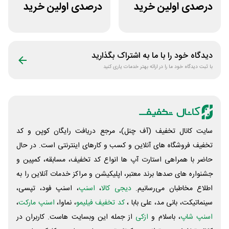
درصدی اولین خرید
درصدی اولین خرید
لباس تولیدیتو
فروشگاه پوشاک
شهرمون
دیدگاه خود را با ما به اشتراک بگذارید
با ثبت دیدگاه خود ما را در ارائه بهتر خدمات یاری کنید
سایت کانال تخفیف (آف چنل)، مرجع دریافت رایگان کوپن و کد
تخفیف فروشگاه های آنلاین و کسب و‌ کارهای اینترنتی است. در حال
حاضر با همراهی استارت آپ ها انواع کد تخفیف، مسابقه، کمپین و
جشنواره های صدها برند معتبر، اپلیکیشن و مراکز خدمات آنلاین را به
اطلاع مخاطبان می‌رسانیم.
دیجی کالا
،
اسنپ
، اسنپ فود، تپسی،
سینماتیکت، بانی مد، علی‌ بابا ،
کد تخفیف فیلیمو
، نماوا،
اسنپ مارکت
،
اسنپ شاپ
، باسلام و
ازکی
از جمله این وبسایت ‌هاست. کاربران در