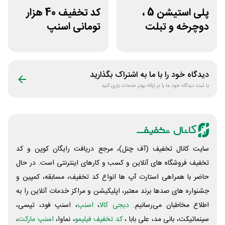
پلی استیشن 5 ،
کد تخفیف 40 هزار
دوچرخه و تبلت
تومانی اسنپ
جوایز بازی دنیای
اکسپرس برای همه
میرکس
کاربران
دیدگاه خود را با ما به اشتراک بگذارید
با ثبت دیدگاه خود ما را در ارائه بهتر خدمات یاری کنید
سایت کانال تخفیف (آف چنل)، مرجع دریافت رایگان کوپن و کد
تخفیف فروشگاه های آنلاین و کسب و‌ کارهای اینترنتی است. در حال
حاضر با همراهی استارت آپ ها انواع کد تخفیف، مسابقه، کمپین و
جشنواره های صدها برند معتبر، اپلیکیشن و مراکز خدمات آنلاین را به
اطلاع مخاطبان می‌رسانیم.
دیجی کالا
،
اسنپ
، اسنپ فود، تپسی،
سینماتیکت، بانی مد، علی‌ بابا ،
کد تخفیف فیلیمو
، نماوا،
اسنپ مارکت
،