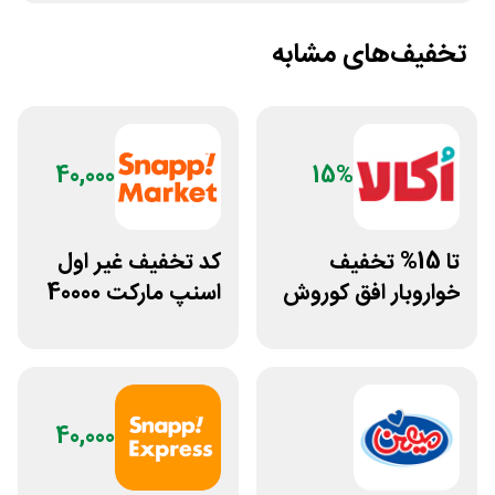
تخفیف‌های مشابه
40,000
15%
تا 15% تخفیف
کد تخفیف غیر اول
خواروبار افق کوروش
اسنپ مارکت 40000
و اکالا
تومانی
40,000