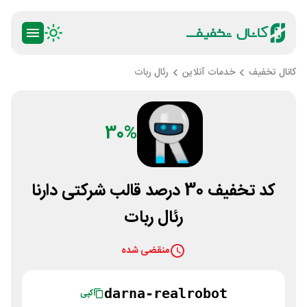
کانال تخفیف
خدمات آنلاین
رئال ربات
30%
کد تخفیف 30 درصد قالب شرکتی دارنا
رئال ربات
منقضی شده
darna-realrobot
کپی