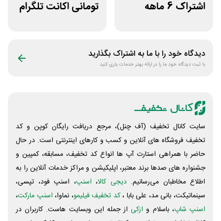
اشتراک 6 ماهه
تومانی اکانت تلگرام
ساخت سایت با
پریمیوم نامکس
پلتفرم باهوش
دیدگاه خود را با ما به اشتراک بگذارید
با ثبت دیدگاه خود ما را در ارائه بهتر خدمات یاری کنید
سایت کانال تخفیف (آف چنل)، مرجع دریافت رایگان کوپن و کد
تخفیف فروشگاه های آنلاین و کسب و‌ کارهای اینترنتی است. در حال
حاضر با همراهی استارت آپ ها انواع کد تخفیف، مسابقه، کمپین و
جشنواره های صدها برند معتبر، اپلیکیشن و مراکز خدمات آنلاین را به
اطلاع مخاطبان می‌رسانیم.
دیجی کالا
،
اسنپ
، اسنپ فود، تپسی،
سینماتیکت، بانی مد، علی‌ بابا ،
کد تخفیف فیلیمو
، نماوا،
اسنپ مارکت
،
اسنپ شاپ
، باسلام و
ازکی
از جمله این وبسایت ‌هاست. کاربران در