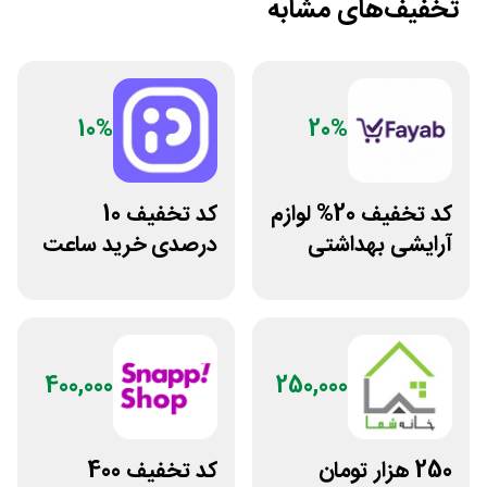
تخفیف‌های مشابه
10%
20%
کد تخفیف 20% لوازم
کد تخفیف 10
آرایشی بهداشتی
درصدی خرید ساعت
فایاب
مچی پوزیترون
400,000
250,000
250 هزار تومان
کد تخفیف 400