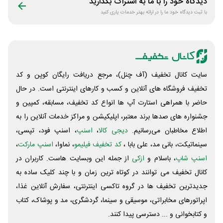
دیدگاه خود را با ما به اشتراک بگذارید
با ثبت دیدگاه خود ما را در ارائه بهتر خدمات یاری کنید
سایت کانال تخفیف (آف چنل)، مرجع دریافت رایگان کوپن و کد
تخفیف فروشگاه های آنلاین و کسب و‌ کارهای اینترنتی است. در حال
حاضر با همراهی استارت آپ ها انواع کد تخفیف، مسابقه، کمپین و
جشنواره های صدها برند معتبر، اپلیکیشن و مراکز خدمات آنلاین را به
اطلاع مخاطبان می‌رسانیم.
دیجی کالا
،
اسنپ
، اسنپ فود، تپسی،
سینماتیکت، بانی مد، علی‌ بابا ،
کد تخفیف فیلیمو
، نماوا،
اسنپ مارکت
،
اسنپ شاپ
، باسلام و
ازکی
از جمله این وبسایت ‌هاست. کاربران در
کانال تخفیف می توانند در کوتاه ترین زمان و با چند کلیک ساده به
جدیدترین تخفیف ها در گروه تاکسی اینترنتی، سفارش آنلاین غذا،
اپراتورهای مخابراتی، موسیقی و سینما، گردشگری، مد و پوشاک، کتاب
و کتابخوانی و ... دسترسی پیدا کنند.