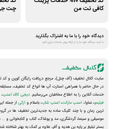
کد تخفیف 10% خدمات پرینت
کافی نت من
چت جی 
دیدگاه خود را با ما به اشتراک بگذارید
با ثبت دیدگاه خود ما را در ارائه بهتر خدمات یاری کنید
سایت کانال تخفیف (آف چنل)، مرجع دریافت رایگان کوپن و کد تخ
در حال حاضر با همراهی استارت آپ ها انواع کد تخفیف، مسابقه، 
خدمات آنلاین را به اطلاع مخاطبان می‌رسانیم.
دیجی کالا
،
اسنپ
، 
فیلیمو
، نماوا،
اسنپ مارکت
،
اسنپ شاپ
، باسلام و
ازکی
از جمله این
ترین زمان و با چند کلیک ساده به جدیدترین تخفیف ها در گروه ت
موسیقی و سینما، گردشگری، مد و پوشاک، کتاب و کتابخوانی و ... 
بستر تبلیغ بر پایه بن هدیه و آفر، علاوه بر کمک به بهتر شناخته 