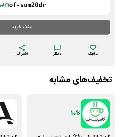
of-sum20dr
کپی
لینک خرید
0
لایک
0
نظر
اشتراک
تخفیف‌های مشابه
10%