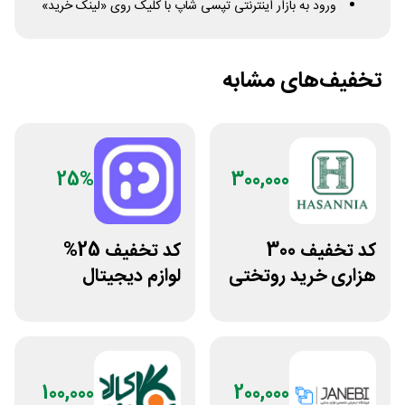
ورود به بازار اینترنتی تپسی شاپ با کلیک روی «لینک خرید»
تخفیف‌های مشابه
25%
300,000
کد تخفیف 300
کد تخفیف 25%
هزاری خرید روتختی
لوازم دیجیتال
و فرش چاپی حسن
بیسوس سایت
نیا
پوزیترون
100,000
200,000