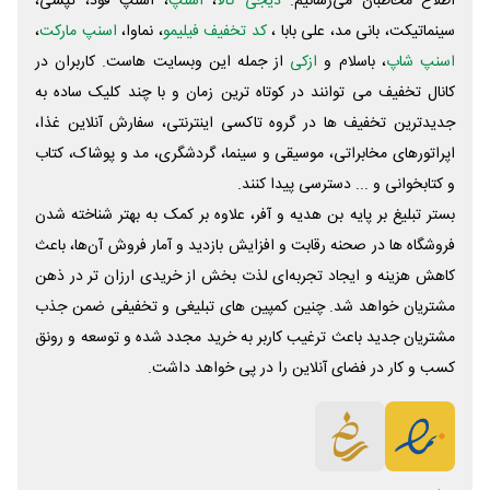
اطلاع مخاطبان می‌رسانیم.
دیجی کالا
،
اسنپ
، اسنپ فود، تپسی،
سینماتیکت، بانی مد، علی‌ بابا ،
کد تخفیف فیلیمو
، نماوا،
اسنپ مارکت
،
اسنپ شاپ
، باسلام و
ازکی
از جمله این وبسایت ‌هاست. کاربران در
کانال تخفیف می توانند در کوتاه ترین زمان و با چند کلیک ساده به
جدیدترین تخفیف ها در گروه تاکسی اینترنتی، سفارش آنلاین غذا،
اپراتورهای مخابراتی، موسیقی و سینما، گردشگری، مد و پوشاک، کتاب
و کتابخوانی و ... دسترسی پیدا کنند.
بستر تبلیغ بر پایه بن هدیه و آفر، علاوه بر کمک به بهتر شناخته شدن
فروشگاه ها در صحنه رقابت و افزایش بازدید و آمار فروش آن‌ها، باعث
کاهش هزینه و ایجاد تجربه‌ای لذت بخش از خریدی ارزان تر در ذهن
مشتریان خواهد شد. چنین کمپین های تبلیغی و تخفیفی ضمن جذب
مشتریان جدید باعث ترغیب کاربر به خرید مجدد شده و توسعه و رونق
کسب و کار در فضای آنلاین را در پی خواهد داشت.